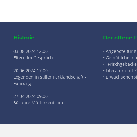
Historie
Der offene 
03.08.2024 12.00
• Angebote für 
Eltern im Gespräch
• Gemütliche inf
• "Frischgebacke
20.06.2024 17.00
• Literatur und K
Legenden in stiller Parklandschaft -
• Erwachsenenb
Führung
27.04.2024 09.00
30 Jahre Mütterzentrum
Navigation