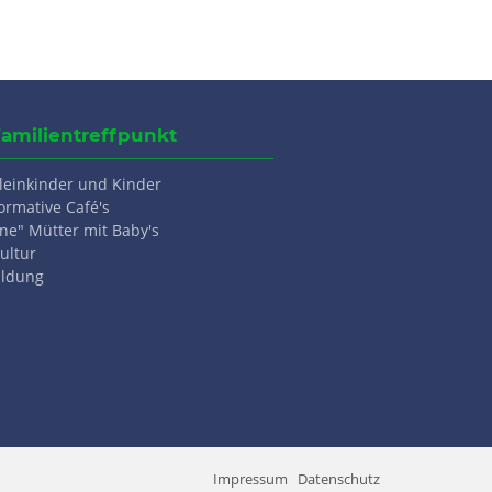
Familientreffpunkt
Kleinkinder und Kinder
ormative Café's
ne" Mütter mit Baby's
ultur
ildung
Impressum
Datenschutz