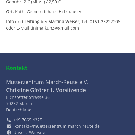
Gebühr: 2 € (Mitgl.) / 2,50 €
Ort:
Kath. Gemeindehaus Holzhausen
Info
und
Leitung
bei
Martina Weiser
, Tel. 0151-25222206
oder E-Mail
tinima.kunz@gmail.com
Kontakt
Mütterzentrum March-Reute e.V.
Christine Gfrörer
1. Vorsitzende
Eichstetter Strasse 36
79232
March
Deutschland
+49 7665 4325
kontakt@muetterzentrum-march-reute.de
Unsere Website