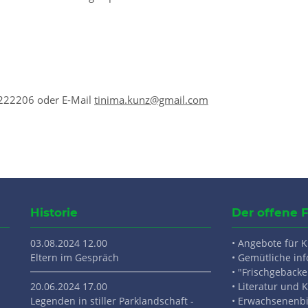
5222206 oder E-Mail
tinima.kunz@gmail.com
Historie
Der offene 
03.08.2024 12.00
• Angebote für 
Eltern im Gespräch
• Gemütliche inf
• "Frischgebacke
20.06.2024 17.00
• Literatur und K
Legenden in stiller Parklandschaft -
• Erwachsenenb