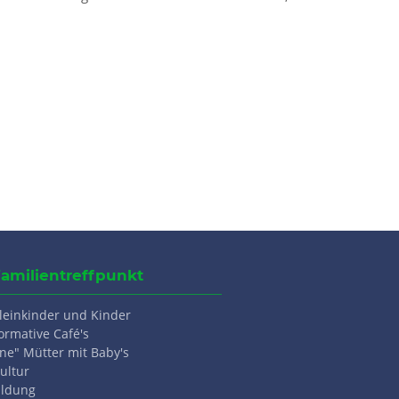
Familientreffpunkt
Kleinkinder und Kinder
ormative Café's
ne" Mütter mit Baby's
ultur
ildung