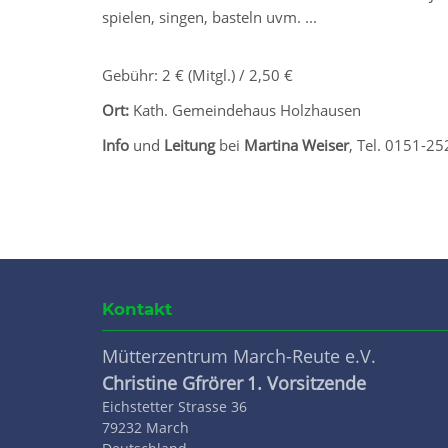
spielen, singen, basteln uvm. ...
Gebühr: 2 € (Mitgl.) / 2,50 €
Ort:
Kath. Gemeindehaus Holzhausen
Info
und
Leitung
bei
Martina Weiser
, Tel. 0151-2
Kontakt
Mütterzentrum March-Reute e.V.
Christine Gfrörer
1. Vorsitzende
Eichstetter Strasse 36
79232
March