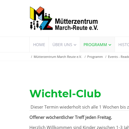
Navigation
HOME
ÜBER UNS
PROGRAMM
HIST
überspringen
Mütterzentrum March Reute e.V.
Programm
Events - Read
Wichtel-Club
Dieser Termin wiederholt sich alle 1 Wochen bis
Offener wöchentlicher Treff jeden Freitag.
Herzlich Willkommen sind Kinder zwischen 1-3 Jah